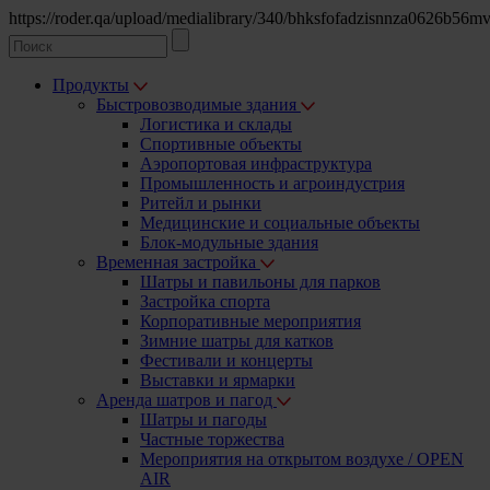
https://roder.qa/upload/medialibrary/340/bhksfofadzisnnza0626b5
Продукты
Быстровозводимые
здания
Логистика
и склады
Спортивные объекты
Аэропортовая инфраструктура
Промышленность и агроиндустрия
Ритейл и рынки
Медицинские и социальные объекты
Блок-модульные здания
Временная
застройка
Шатры и павильоны для парков
Застройка спорта
Корпоративные мероприятия
Зимние шатры для катков
Фестивали и концерты
Выставки и ярмарки
Аренда шатров
и пагод
Шатры и пагоды
Частные торжества
Мероприятия на открытом воздухе / OPEN
AIR