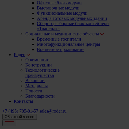
Офисные блок-модули
Выставочные модули
Функциональные модули
Аренда готовых модульных зданий
Сборно-разборные блок-контейнеры
«Транспак»
Социальные и медицинские объекты
Временные госпитали
Многофункциональные центры
Временное проживание
Родер
О компании
Конструкции
Технологические
преимущества
Вакансии
Материалы
Новости
Благодарности
Контакты
+7 (495) 785-81-57
sales@roder.ru
Обратный звонок