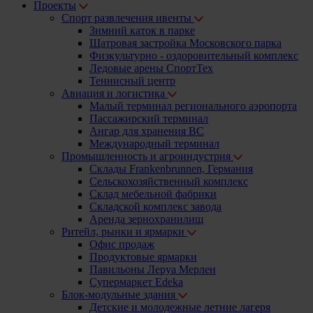
Проекты
Спорт развлечения ивенты
Зимний каток в парке
Шатровая застройка Московского парка
Физкультурно - оздоровительный комплекс
Ледовые арены СпортТех
Теннисный центр
Авиация и логистика
Малый терминал регионального аэропорта
Пассажирский терминал
Ангар для хранения ВС
Международный терминал
Промышленность и агроиндустрия
Склады Frankenbrunnen, Германия
Сельскохозяйственный комплекс
Склад мебельной фабрики
Складской комплекс завода
Аренда зернохранилищ
Ритейл, рынки и ярмарки
Офис продаж
Продуктовые ярмарки
Павильоны Леруа Мерлен
Супермаркет Edeka
Блок-модульные здания
Детские и молодежные летние лагеря