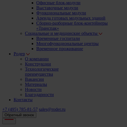
Офисные блок-модули
Выставочные модули
Функциональные модули
Аренда готовых модульных зданий
Сборно-разборные блок-контейнеры
«Транспак»
Социальные и медицинские объекты
Временные госпитали
Многофункциональные центры
Временное проживание
Родер
О компании
Конструкции
Технологические
преимущества
Вакансии
Материалы
Новости
Благодарности
Контакты
+7 (495) 785-81-57
sales@roder.ru
Обратный звонок