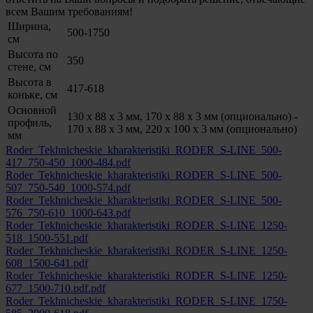
всем Вашим требованиям!
Ширина,
500-1750
cм
Высота по
350
стене, cм
Высота в
417-618
коньке, cм
Основной
130 x 88 x 3 мм, 170 x 88 x 3 мм (опционально) -
профиль,
170 x 88 x 3 мм, 220 x 100 x 3 мм (опционально)
мм
Roder_Tekhnicheskie_kharakteristiki_RODER_S-LINE_500-
417_750-450_1000-484.pdf
Roder_Tekhnicheskie_kharakteristiki_RODER_S-LINE_500-
507_750-540_1000-574.pdf
Roder_Tekhnicheskie_kharakteristiki_RODER_S-LINE_500-
576_750-610_1000-643.pdf
Roder_Tekhnicheskie_kharakteristiki_RODER_S-LINE_1250-
518_1500-551.pdf
Roder_Tekhnicheskie_kharakteristiki_RODER_S-LINE_1250-
608_1500-641.pdf
Roder_Tekhnicheskie_kharakteristiki_RODER_S-LINE_1250-
677_1500-710.pdf.pdf
Roder_Tekhnicheskie_kharakteristiki_RODER_S-LINE_1750-