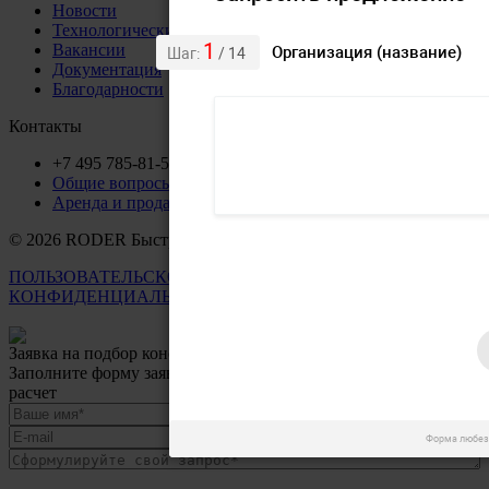
Новости
Технологические преимущества
Вакансии
Документация
Благодарности
Контакты
+7 495 785-81-57
Общие вопросы roder@roder.ru
Аренда и продажа sales@roder.ru
© 2026 RODER Быстровозводимые каркасные сооружения
ПОЛЬЗОВАТЕЛЬСКОЕ СОГЛАШЕНИЕ
ПОЛИТИКА
КОНФИДЕНЦИАЛЬНОСТИ
Заявка на подбор конструкции родер
Заполните форму заявки, чтобы мы могли начать делать
расчет