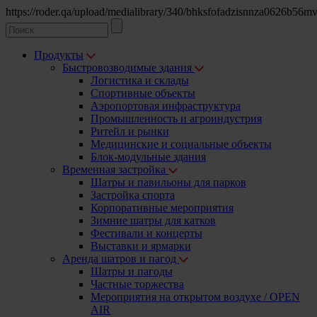
https://roder.qa/upload/medialibrary/340/bhksfofadzisnnza0626b5
Продукты
Быстровозводимые
здания
Логистика
и склады
Спортивные объекты
Аэропортовая инфраструктура
Промышленность и агроиндустрия
Ритейл и рынки
Медицинские и социальные объекты
Блок-модульные здания
Временная
застройка
Шатры и павильоны для парков
Застройка спорта
Корпоративные мероприятия
Зимние шатры для катков
Фестивали и концерты
Выставки и ярмарки
Аренда шатров
и пагод
Шатры и пагоды
Частные торжества
Мероприятия на открытом воздухе / OPEN
AIR