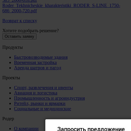
585_2000-618.pdf
Roder_Tekhnicheskie_kharakteristiki_RODER_S-LINE_1750-
686_2000-720.pdf
Возврат к списку
Хотите подобрать решение?
Оставить заявку
Продукты
Быстровозводимые здания
Временная застройка
Аренда шатров и пагод
Проекты
Спорт, развлечения и ивенты
Авиация и логистика
Промышленность и агроиндустрия
Ритейл, рынки и ярмарки
Социальные и медицинские
Родер
О компании