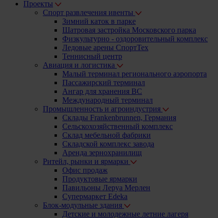
Проекты
Спорт развлечения ивенты
Зимний каток в парке
Шатровая застройка Московского парка
Физкультурно - оздоровительный комплекс
Ледовые арены СпортТех
Теннисный центр
Авиация и логистика
Малый терминал регионального аэропорта
Пассажирский терминал
Ангар для хранения ВС
Международный терминал
Промышленность и агроиндустрия
Склады Frankenbrunnen, Германия
Сельскохозяйственный комплекс
Склад мебельной фабрики
Складской комплекс завода
Аренда зернохранилищ
Ритейл, рынки и ярмарки
Офис продаж
Продуктовые ярмарки
Павильоны Леруа Мерлен
Супермаркет Edeka
Блок-модульные здания
Детские и молодежные летние лагеря